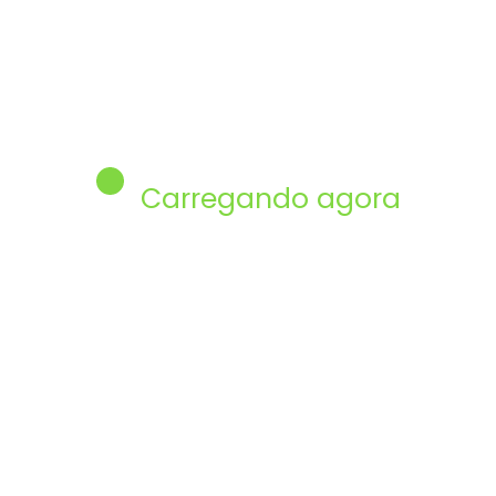
Em alta
Carregando agora
6 Melhores Notebooks Custo
Benefício 2025: Dell, Samsung,
ASUS, Lenovo e Acer para
19/08/2025
0 Comentários
Comprar sem Erro