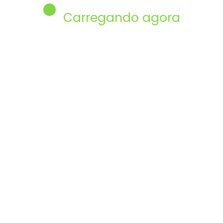
Carregando agora
17/08/2025
Em alta
6 Melhores Notebooks Custo